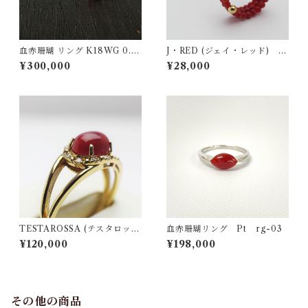
血赤珊瑚 リング K18WG 0.0
J・RED (ジェイ・レッド) リ
9ct
ング jr-01
¥300,000
¥28,000
TESTAROSSA (テスタロッ
血赤珊瑚リング Pt rg-03
サ) リング ts-03
¥120,000
¥198,000
その他の商品