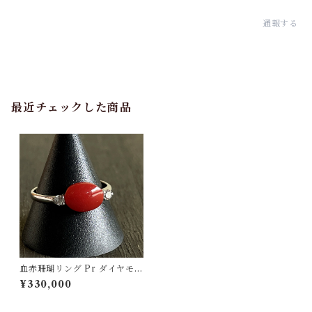
通報する
最近チェックした商品
血赤珊瑚リング Pr ダイヤモン
ド rg-04
¥330,000