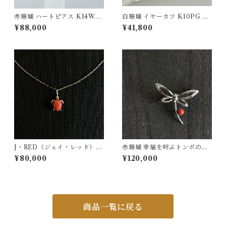
赤珊瑚 ハートピアス K14WG
白珊瑚 イヤーカフ K10PG ps
ps-25
-22
¥88,000
¥41,800
J・RED（ジェイ・レッド）ペ
赤珊瑚 幸福を呼ぶトンボのブ
ンダント jr-09
ローチ D0.14ct SV fb-26
¥80,000
¥120,000
商品一覧に戻る