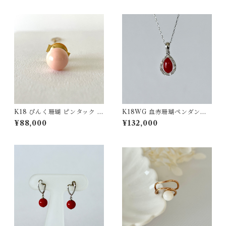
K18 ぴんく珊瑚 ピンタック ボ
K18WG 血赤珊瑚ペンダント
タンチェーン付 fb-44
D0.04 pd-49
¥88,000
¥132,000