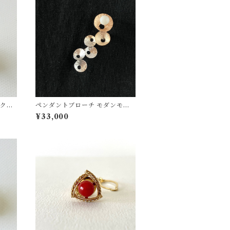
ックブ
ペンダントブローチ モダンモチ
ーフ【ピンクゴールド】白珊瑚 S
¥33,000
V