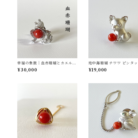
幸福の象徴｜血赤珊瑚とカエルの
地中海珊瑚 チワワ ピンタ
ピンタックブローチ SV
ローチ SV fb-28
¥30,000
¥19,000