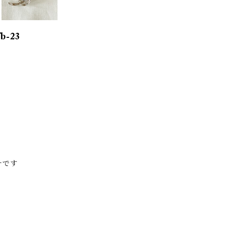
-23
チです