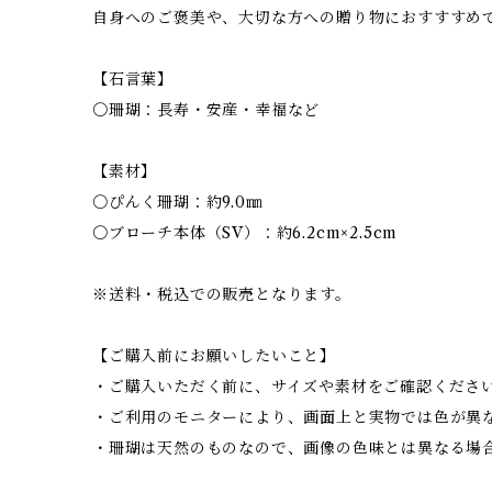
自身へのご褒美や、大切な方への贈り物におすすすめ
【石言葉】
〇珊瑚：長寿・安産・幸福など
【素材】
〇ぴんく珊瑚：約9.0㎜
〇ブローチ本体（SV）：約6.2cm×2.5cm
※送料・税込での販売となります。
【ご購入前にお願いしたいこと】
・ご購入いただく前に、サイズや素材をご確認くださ
・ご利用のモニターにより、画面上と実物では色が異
・珊瑚は天然のものなので、画像の色味とは異なる場