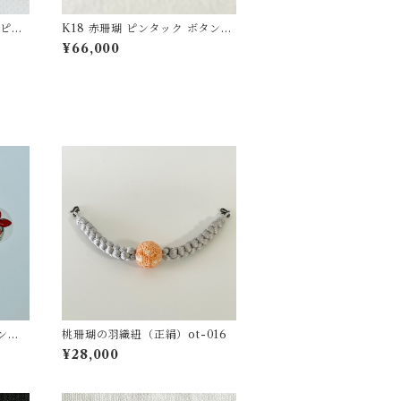
イピン
K18 赤珊瑚 ピンタック ボタンチ
ェーン付 fb-43
¥66,000
ンド
桃珊瑚の羽織紐（正絹）ot-016
 ps-
¥28,000