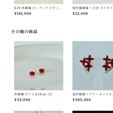
K18 赤珊瑚 ピンタック ボタンチ
地中海珊瑚 うさぎ ネクタ
ェーン付 fb-42
SV fb-31
¥110,000
¥22,000
その他の商品
赤珊瑚 ピアス K18 ps-23
血赤珊瑚フラワー ダイヤモ
0.08ct イヤリング K18WG
¥55,000
¥385,000
27