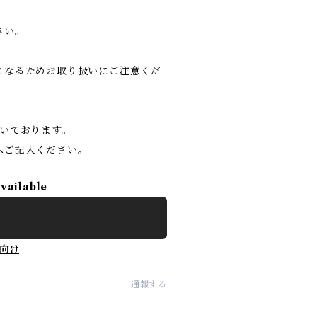
さい。
となるためお取り扱いにご注意くだ
いております。
へご記入ください。
available
向け
通報する