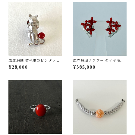
血赤珊瑚 猫執事のピンタック
血赤珊瑚フラワー ダイヤモン
ブローチ SV fb-38
ド0.08ct イヤリング K18WG
¥28,000
¥385,000
ps-27