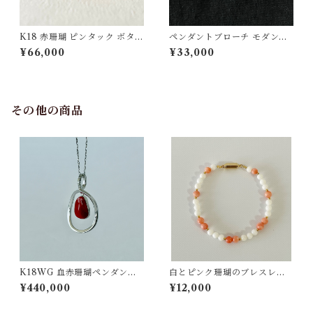
K18 赤珊瑚 ピンタック ボタン
ペンダントブローチ モダンモ
チェーン付 fb-43
チーフ【ピンクゴールド】白
¥66,000
¥33,000
珊瑚 SV
その他の商品
K18WG 血赤珊瑚ペンダント
白とピンク珊瑚のブレスレッ
D0.04ct pd-54
ト ts−17
¥440,000
¥12,000