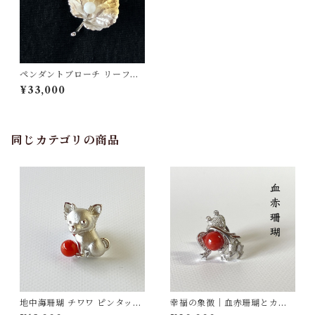
ペンダントブローチ リーフ
型 白珊瑚 SV
¥33,000
同じカテゴリの商品
地中海珊瑚 チワワ ピンタック
幸福の象徴｜血赤珊瑚とカエ
ブローチ SV fb-28
ルのピンタックブローチ SV