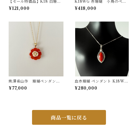
【セール特価品】K18 白珊瑚
K18WG 赤珊瑚 小鳥のペン
ペンダント pd-48
ダント D0.26ct pd-45
¥121,000
¥418,000
熊澤希山作 珊瑚ペンダント p
血赤珊瑚 ペンダント K18WG
d-39
0.14ct
¥77,000
¥280,000
商品一覧に戻る