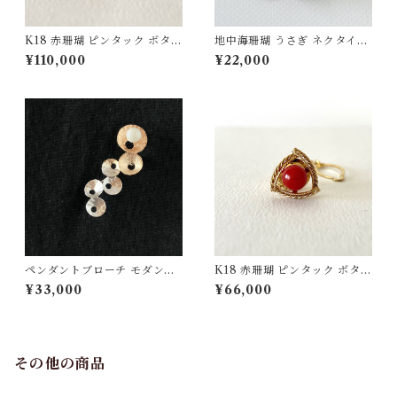
K18 赤珊瑚 ピンタック ボタン
地中海珊瑚 うさぎ ネクタイピ
チェーン付 fb-42
ン SV fb-31
¥110,000
¥22,000
ペンダントブローチ モダンモ
K18 赤珊瑚 ピンタック ボタン
チーフ【ピンクゴールド】白
チェーン付 fb-43
¥33,000
¥66,000
珊瑚 SV
その他の商品