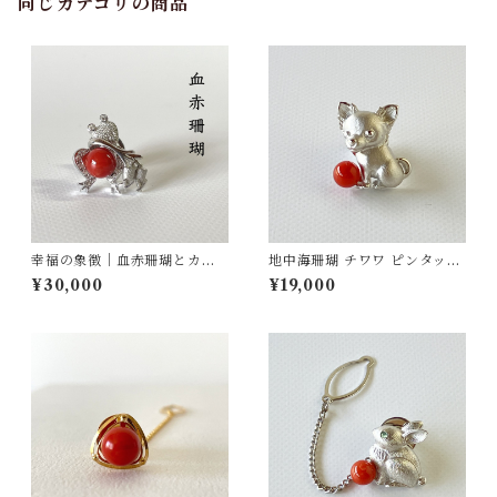
同じカテゴリの商品
幸福の象徴｜血赤珊瑚とカエ
地中海珊瑚 チワワ ピンタック
ルのピンタックブローチ SV
ブローチ SV fb-28
¥30,000
¥19,000