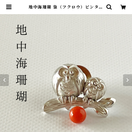
地中海珊瑚 梟（フクロウ）ピンタッ
クブローチ SV | ワールドコーラル
オンラインショップ