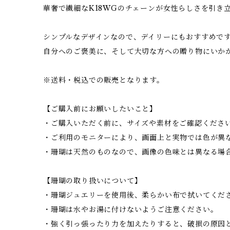
華奢で繊細なK18WGのチェーンが女性らしさを引き
シンプルなデザインなので、デイリーにもおすすめで
自分へのご褒美に、そして大切な方への贈り物にいか
※送料・税込での販売となります。
【ご購入前にお願いしたいこと】
・ご購入いただく前に、サイズや素材をご確認くださ
・ご利用のモニターにより、画面上と実物では色が異
・珊瑚は天然のものなので、画像の色味とは異なる場
【珊瑚の取り扱いについて】
・珊瑚ジュエリーを使用後、柔らかい布で拭いてくだ
・珊瑚は水やお湯に付けないようご注意ください。
・強く引っ張ったり力を加えたりすると、破損の原因