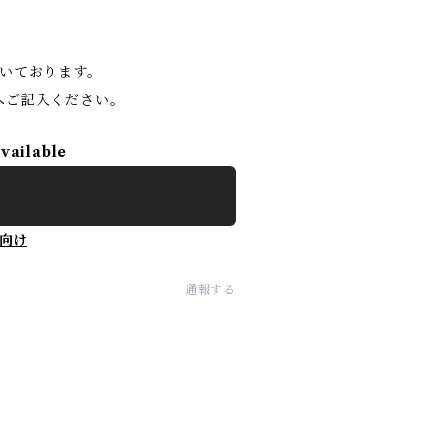
いております。
へご記入ください。
available
向け
通報する