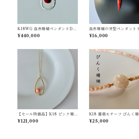
K18WG 血赤珊瑚ペンダントD0.
血赤珊瑚の牙型ペンダント
04ct pd-54
プ SV pd-37
¥440,000
¥16,000
【セール特価品】K18 ピンク珊
K18 薔薇モチーフ ぴんく
瑚ペンダント pd-47
ックレス ｐ-22
¥121,000
¥25,000