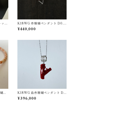
トッ
K18WG 赤珊瑚ペンダント D0.0
5 pd-43
¥440,000
珊瑚ネ
K18WG 血赤珊瑚ペンダント D
0.03 pd-51
¥396,000