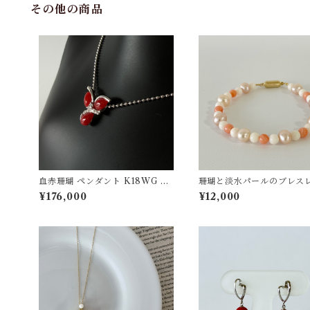
その他の商品
血赤珊瑚 ペンダント K18WG 0.
珊瑚と淡水パールのブレス
07ct
ト ts−18
¥176,000
¥12,000