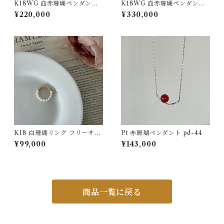
K18WG 血赤珊瑚ペンダント
K18WG 血赤珊瑚ペンダント
D0.01 pd-50
D0.07ct pd-55
¥220,000
¥330,000
K18 白珊瑚リング フリーサイ
Pt 赤珊瑚ペンダント pd-44
ズ jr-06
¥99,000
¥143,000
商品一覧に戻る