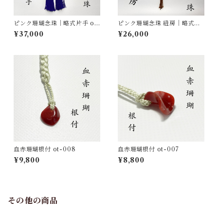
ピンク珊瑚念珠｜略式片手 ot-
ピンク珊瑚念珠 紐房｜略式片
013
手 ot-011
¥37,000
¥26,000
血赤珊瑚根付 ot-008
血赤珊瑚根付 ot-007
¥9,800
¥8,800
その他の商品