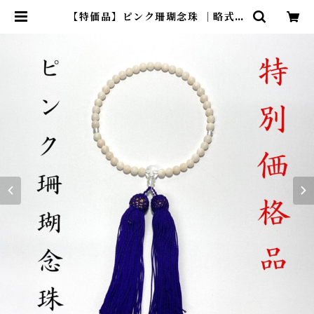
【特価品】ピンク珊瑚念珠 ｜略式片
手 ot-012 | ワールドコーラル オン
ラインショップ