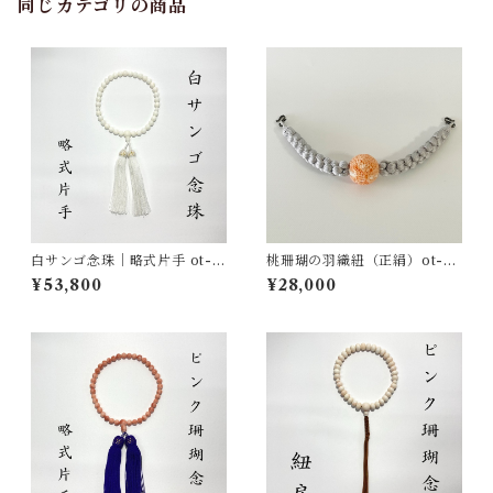
同じカテゴリの商品
白サンゴ念珠｜略式片手 ot-0
桃珊瑚の羽織紐（正絹）ot-01
14
6
¥53,800
¥28,000