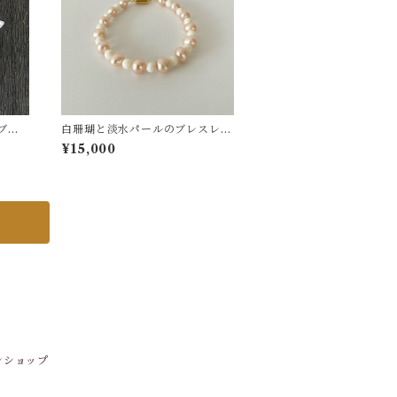
ブロ
白珊瑚と淡水パールのブレスレッ
ト ts−14
¥15,000
ンショップ