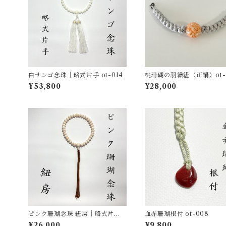
白サンゴ念珠｜略式片手 ot-014
桃珊瑚の羽織紐（正絹）ot-
¥53,800
¥28,000
ピンク珊瑚念珠 紐房｜略式片手
血赤珊瑚根付 ot-008
ot-011
¥26,000
¥9,800