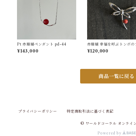
Pt 赤珊瑚ペンダント pd-44
赤珊瑚 幸福を呼ぶトンボの
ーチ D0.14ct SV fb-26
¥143,000
¥120,000
商品一覧に戻る
プライバシーポリシー
特定商取引法に基づく表記
© ワールドコーラル オンライ
Powered by