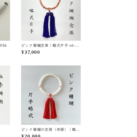
016
ピンク珊瑚念珠｜略式片手 ot-01
3
¥37,000
ピンク珊瑚の念珠（赤房）｜略式
片手 ot-015
¥20,000