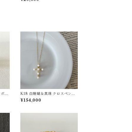
 ボタ
K18 白珊瑚＆真珠 クロスペンダ
ント pd-46
¥154,000