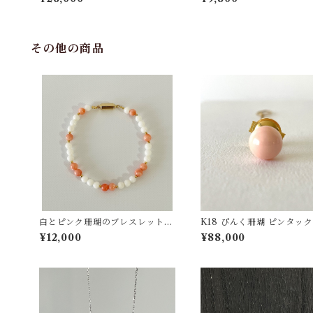
その他の商品
白とピンク珊瑚のブレスレット
K18 ぴんく珊瑚 ピンタック
ts−17
ンチェーン付 fb-44
¥12,000
¥88,000