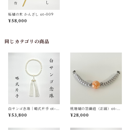
柘植の木 かんざし ot-009
¥58,000
同じカテゴリの商品
白サンゴ念珠｜略式片手 ot-0
桃珊瑚の羽織紐（正絹）ot-01
14
6
¥53,800
¥28,000