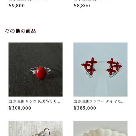
¥9,800
¥8,800
その他の商品
血赤珊瑚 リング K18WG 0.0
血赤珊瑚フラワー ダイヤモン
9ct
ド0.08ct イヤリング K18WG
¥300,000
¥385,000
ps-27