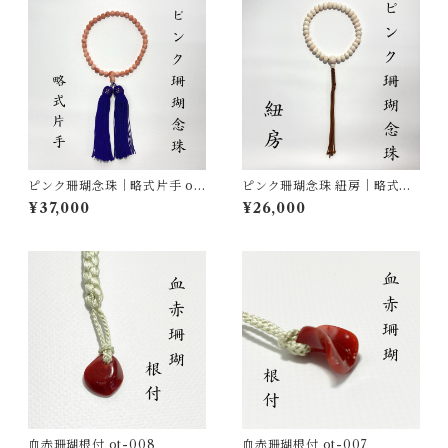
ピンク珊瑚念珠｜略式片手 ot-
ピンク珊瑚念珠 紐房｜略式片
013
手 ot-011
¥37,000
¥26,000
血赤珊瑚根付 ot-008
血赤珊瑚根付 ot-007