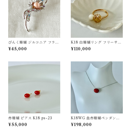
ぴんく珊瑚 ジルコニア フラワ
K18 白珊瑚リング フリーサイ
ーブローチ SV fb-23
ズ jr-05
¥45,000
¥110,000
赤珊瑚 ピアス K18 ps-23
K18WG 血赤珊瑚ペンダント
pd-53
¥55,000
¥198,000