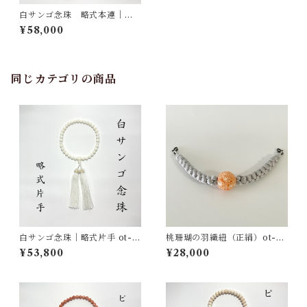
白サンゴ念珠 略式本連｜正
絹房薄紫 ot-006
¥58,000
同じカテゴリの商品
白サンゴ念珠｜略式片手 ot-0
桃珊瑚の羽織紐（正絹）ot-01
14
6
¥53,800
¥28,000