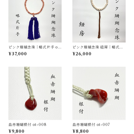
ピンク珊瑚念珠｜略式片手 ot-
ピンク珊瑚念珠 紐房｜略式片
013
手 ot-011
¥37,000
¥26,000
血赤珊瑚根付 ot-008
血赤珊瑚根付 ot-007
¥9,800
¥8,800