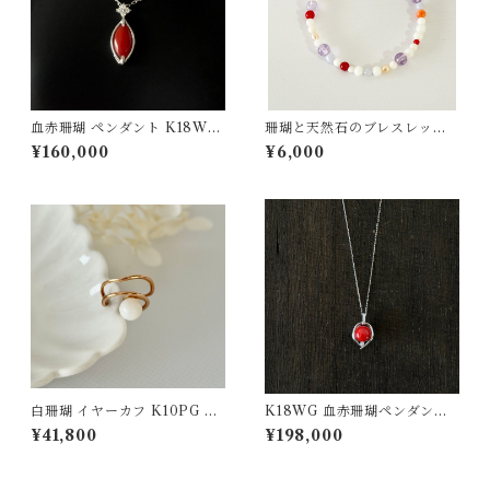
血赤珊瑚 ペンダント K18WG
珊瑚と天然石のブレスレッ
0.03ct
ト tsー19
¥160,000
¥6,000
白珊瑚 イヤーカフ K10PG ps
K18WG 血赤珊瑚ペンダント
-22
D0.05 pd-41
¥41,800
¥198,000