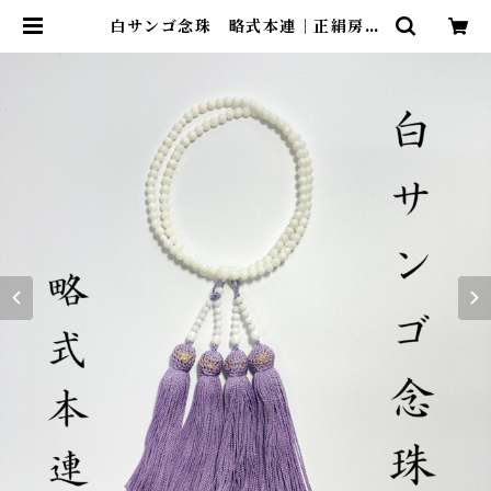
白サンゴ念珠 略式本連｜正絹房薄
紫 ot-006 | ワールドコーラル オン
ラインショップ