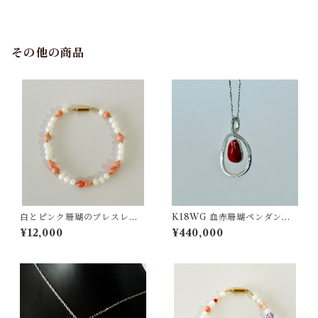
その他の商品
白とピンク珊瑚のブレスレッ
K18WG 血赤珊瑚ペンダント
ト ts−17
D0.04ct pd-54
¥12,000
¥440,000