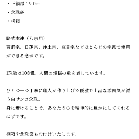
・正絹房：9.0㎝
・念珠袋
・桐箱
略式本連（八宗用）
曹洞宗、日蓮宗、浄土宗、真言宗などほとんどの宗派で使用
ができる念珠です。
1珠数は108個。人間の煩悩の数を表しています。
ひとつ一つ丁寧に職人が作り上げた優雅で上品な雰囲気が漂
う白サンゴ念珠。
身に着けることで、あなたの心を精神的に豊かにしてくれる
はずです。
桐箱や念珠袋もお付けいたします。