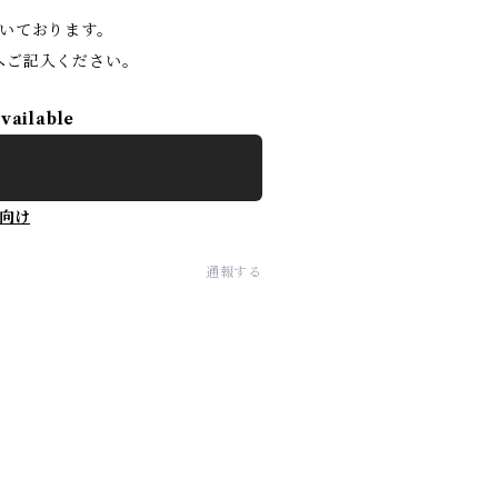
いております。
へご記入ください。
available
向け
通報する