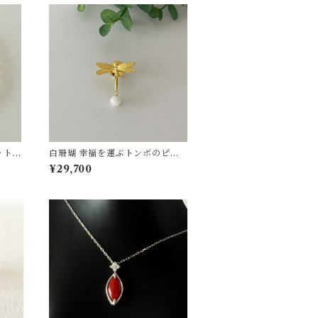
レット
白珊瑚 幸福を運ぶトンボのピン
タックブローチ ゴールド SV fb-
¥29,700
36