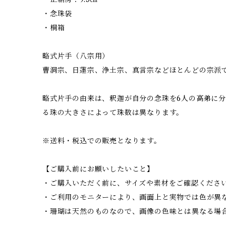
・念珠袋
・桐箱
略式片手（八宗用）
曹洞宗、日蓮宗、浄土宗、真言宗などほとんどの宗派
略式片手の由来は、釈迦が自分の念珠を6人の高弟に
る珠の大きさによって珠数は異なります。
※送料・税込での販売となります。
【ご購入前にお願いしたいこと】
・ご購入いただく前に、サイズや素材をご確認くださ
・ご利用のモニターにより、画面上と実物では色が異
・珊瑚は天然のものなので、画像の色味とは異なる場