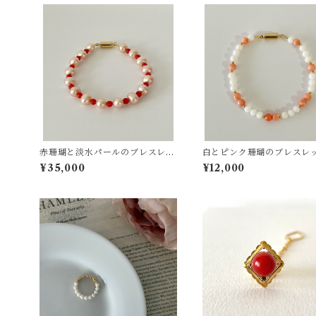
赤珊瑚と淡水パールのブレスレッ
白とピンク珊瑚のブレス
ト ts−16
ts−17
¥35,000
¥12,000