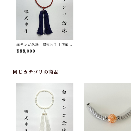
赤サンゴ念珠 略式片手｜正絹房
紫 ot-004
¥88,000
同じカテゴリの商品