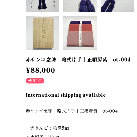
赤サンゴ念珠 略式片手｜正絹房紫 ot-004
¥88,000
残り1点
International shipping available
赤サンゴ念珠 略式片手｜正絹房紫 ot-004
・赤さんご：約径5㎜
・正絹房：9.5㎝