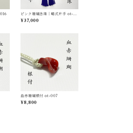
016
ピンク珊瑚念珠｜略式片手 ot-01
3
¥37,000
血赤珊瑚根付 ot-007
¥8,800