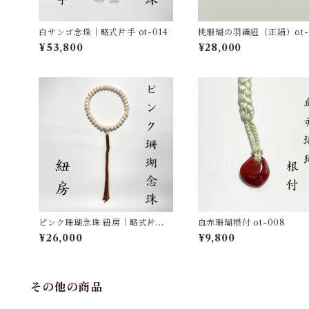
白サンゴ念珠｜略式片手 ot-014
桃珊瑚の羽織紐（正絹）ot-
¥53,800
¥28,000
ピンク珊瑚念珠 紐房｜略式片手
血赤珊瑚根付 ot-008
ot-011
¥26,000
¥9,800
その他の商品