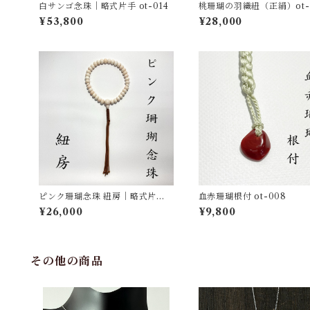
白サンゴ念珠｜略式片手 ot-014
桃珊瑚の羽織紐（正絹）ot-
¥53,800
¥28,000
ピンク珊瑚念珠 紐房｜略式片手
血赤珊瑚根付 ot-008
ot-011
¥26,000
¥9,800
その他の商品