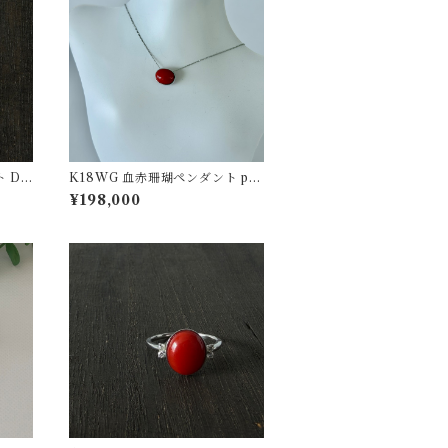
 D
K18WG 血赤珊瑚ペンダント pd-
53
¥198,000