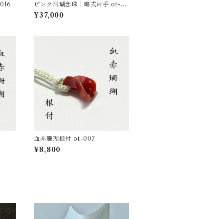
016
ピンク珊瑚念珠｜略式片手 ot-01
3
¥37,000
血赤珊瑚根付 ot-007
¥8,800