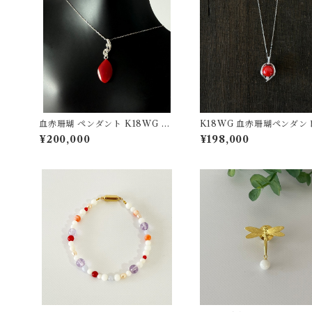
血赤珊瑚 ペンダント K18WG 0.
K18WG 血赤珊瑚ペンダント
04ct
0.05 pd-41
¥200,000
¥198,000