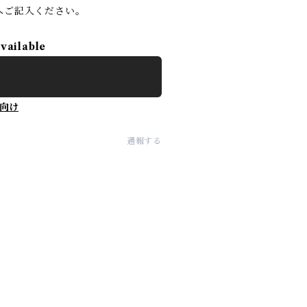
へご記入ください。
available
向け
通報する