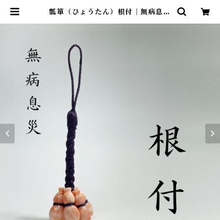
瓢箪（ひょうたん）根付｜無病息災
ot-002 | ワールドコーラル オンラ
インショップ