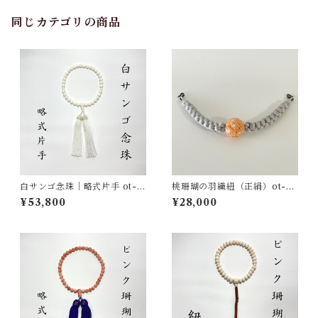
同じカテゴリの商品
白サンゴ念珠｜略式片手 ot-0
桃珊瑚の羽織紐（正絹）ot-01
14
6
¥53,800
¥28,000