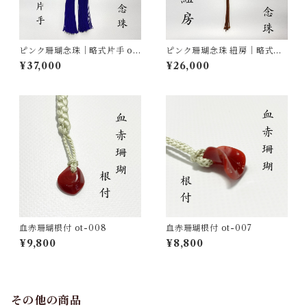
ピンク珊瑚念珠｜略式片手 ot-
ピンク珊瑚念珠 紐房｜略式片
013
手 ot-011
¥37,000
¥26,000
血赤珊瑚根付 ot-008
血赤珊瑚根付 ot-007
¥9,800
¥8,800
その他の商品