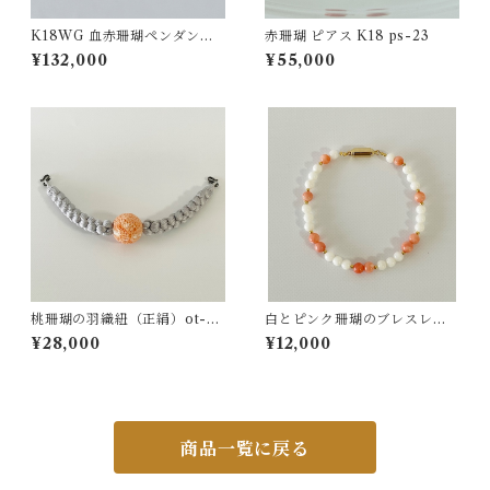
K18WG 血赤珊瑚ペンダント
赤珊瑚 ピアス K18 ps-23
D0.04 pd-49
¥132,000
¥55,000
桃珊瑚の羽織紐（正絹）ot-01
白とピンク珊瑚のブレスレッ
6
ト ts−17
¥28,000
¥12,000
商品一覧に戻る