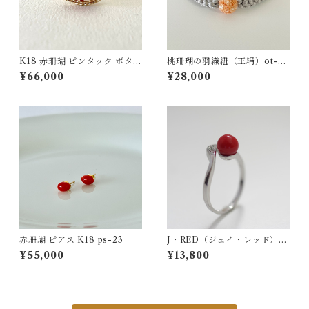
K18 赤珊瑚 ピンタック ボタン
桃珊瑚の羽織紐（正絹）ot-01
チェーン付 fb-43
6
¥66,000
¥28,000
赤珊瑚 ピアス K18 ps-23
J・RED（ジェイ・レッド）フ
リーサイズリング jr-04
¥55,000
¥13,800