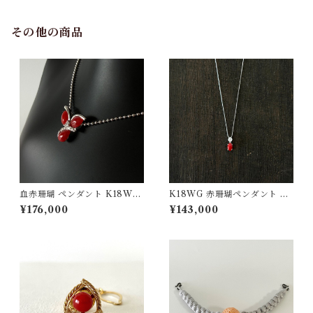
その他の商品
血赤珊瑚 ペンダント K18WG
K18WG 赤珊瑚ペンダント D
0.07ct
0.13 pd-42
¥176,000
¥143,000