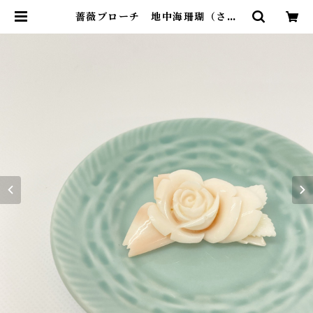
薔薇ブローチ 地中海珊瑚（さん
ご） fb-06 | ワールドコーラル オ
ンラインショップ