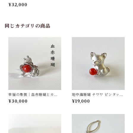
（さんご） fb-06
¥32,000
同じカテゴリの商品
幸福の象徴｜血赤珊瑚とカエ
地中海珊瑚 チワワ ピンタック
ルのピンタックブローチ SV
ブローチ SV fb-28
¥30,000
¥19,000