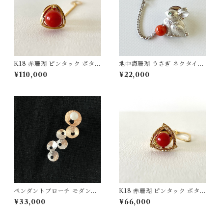
K18 赤珊瑚 ピンタック ボタン
地中海珊瑚 うさぎ ネクタイピ
チェーン付 fb-42
ン SV fb-31
¥110,000
¥22,000
ペンダントブローチ モダンモ
K18 赤珊瑚 ピンタック ボタン
チーフ【ピンクゴールド】白
チェーン付 fb-43
¥33,000
¥66,000
珊瑚 SV