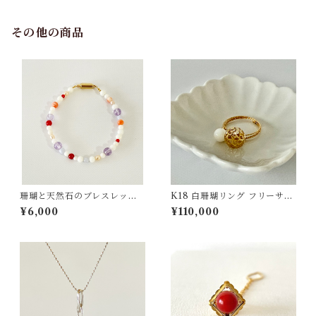
その他の商品
珊瑚と天然石のブレスレッ
K18 白珊瑚リング フリーサイ
ト tsー19
ズ jr-05
¥6,000
¥110,000