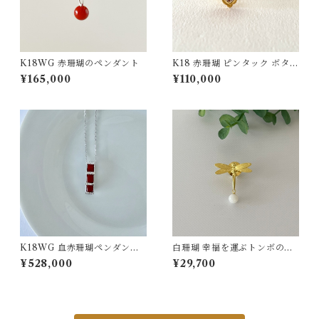
K18WG 赤珊瑚のペンダント
K18 赤珊瑚 ピンタック ボタン
チェーン付 fb-41
¥165,000
¥110,000
K18WG 血赤珊瑚ペンダント
白珊瑚 幸福を運ぶトンボのピ
D0.12 pd-52
ンタックブローチ ゴールド S
¥528,000
¥29,700
V fb-36