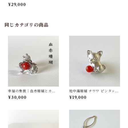
（さんご） fb-11
¥29,000
同じカテゴリの商品
幸福の象徴｜血赤珊瑚とカエ
地中海珊瑚 チワワ ピンタック
ルのピンタックブローチ SV
ブローチ SV fb-28
¥30,000
¥19,000