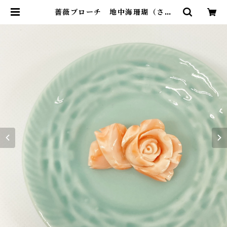
薔薇ブローチ 地中海珊瑚（さん
ご） fb-11 | ワールドコーラル オ
ンラインショップ