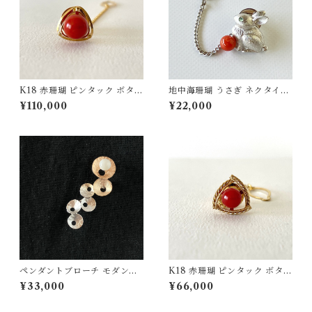
K18 赤珊瑚 ピンタック ボタン
地中海珊瑚 うさぎ ネクタイピ
チェーン付 fb-42
ン SV fb-31
¥110,000
¥22,000
ペンダントブローチ モダンモ
K18 赤珊瑚 ピンタック ボタン
チーフ【ピンクゴールド】白
チェーン付 fb-43
¥33,000
¥66,000
珊瑚 SV