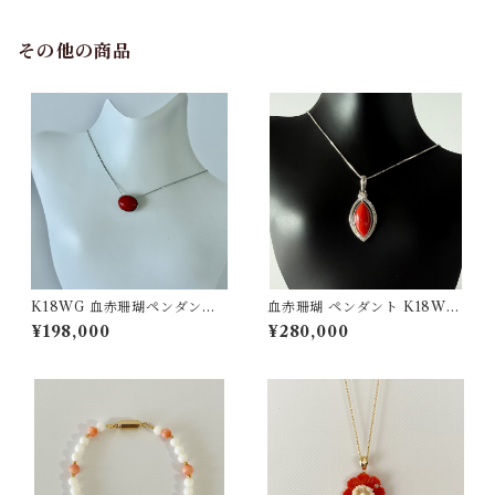
その他の商品
K18WG 血赤珊瑚ペンダント
血赤珊瑚 ペンダント K18WG
pd-53
0.14ct
¥198,000
¥280,000