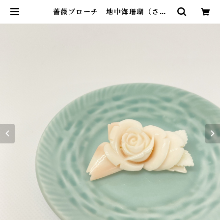
薔薇ブローチ 地中海珊瑚（さん
ご） fb-06 | ワールドコーラル オ
ンラインショップ