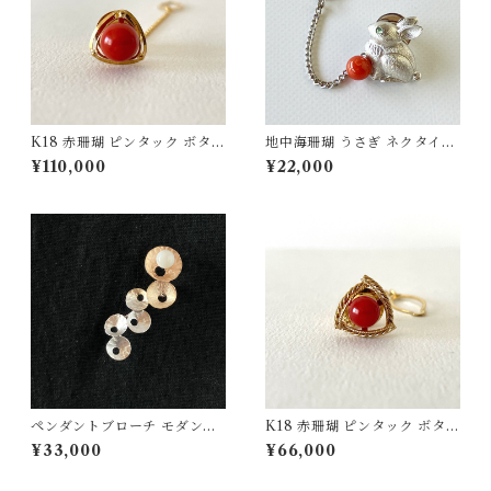
K18 赤珊瑚 ピンタック ボタン
地中海珊瑚 うさぎ ネクタイピ
チェーン付 fb-42
ン SV fb-31
¥110,000
¥22,000
ペンダントブローチ モダンモ
K18 赤珊瑚 ピンタック ボタン
チーフ【ピンクゴールド】白
チェーン付 fb-43
¥33,000
¥66,000
珊瑚 SV