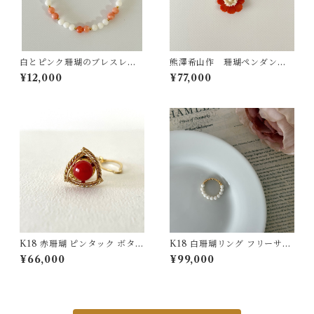
白とピンク珊瑚のブレスレッ
熊澤希山作 珊瑚ペンダント p
ト ts−17
d-39
¥12,000
¥77,000
K18 赤珊瑚 ピンタック ボタン
K18 白珊瑚リング フリーサイ
チェーン付 fb-43
ズ jr-06
¥66,000
¥99,000