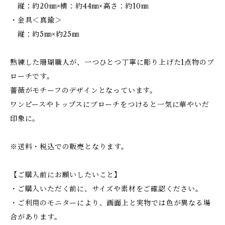
縦：約20㎜×横：約44㎜×高さ：約10㎜
・金具＜真鍮＞
縦：約5㎜×約25㎜
熟練した珊瑚職人が、一つひとつ丁寧に彫り上げた1点物のブ
ローチです。
薔薇がモチーフのデザインとなっています。
ワンピースやトップスにブローチをつけると一気に華やいだ
印象に。
※送料・税込での販売となります。
【ご購入前にお願いしたいこと】
・ご購入いただく前に、サイズや素材をご確認ください。
・ご利用のモニターにより、画面上と実物では色が異なる場
合があります。