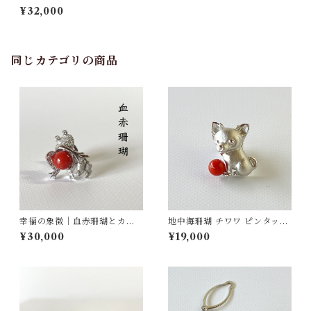
（さんご） fb-06
¥32,000
同じカテゴリの商品
幸福の象徴｜血赤珊瑚とカエ
地中海珊瑚 チワワ ピンタック
ルのピンタックブローチ SV
ブローチ SV fb-28
¥30,000
¥19,000