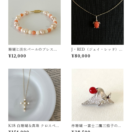
珊瑚と淡水パールのブレスレ
J・RED（ジェイ・レッド）ペ
ット ts−18
ンダント jr-09
¥12,000
¥80,000
K18 白珊瑚＆真珠 クロスペン
赤珊瑚 一富士二鷹三茄子のピ
ダント pd-46
ンタックブローチ SV fb-39