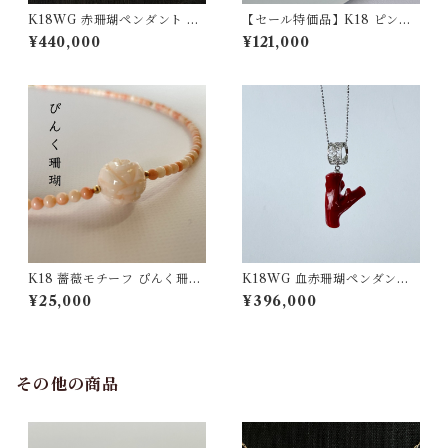
K18WG 赤珊瑚ペンダント D
【セール特価品】K18 ピンク
0.05 pd-43
珊瑚ペンダント pd-47
¥440,000
¥121,000
K18 薔薇モチーフ ぴんく珊瑚
K18WG 血赤珊瑚ペンダント
ネックレス ｐ-22
D0.03 pd-51
¥25,000
¥396,000
その他の商品