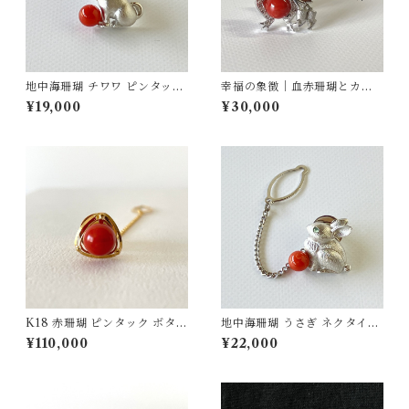
地中海珊瑚 チワワ ピンタック
幸福の象徴｜血赤珊瑚とカエ
ブローチ SV fb-28
ルのピンタックブローチ SV
¥19,000
¥30,000
K18 赤珊瑚 ピンタック ボタン
地中海珊瑚 うさぎ ネクタイピ
チェーン付 fb-42
ン SV fb-31
¥110,000
¥22,000