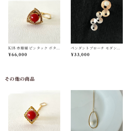
K18 赤珊瑚 ピンタック ボタン
ペンダントブローチ モダンモ
チェーン付 fb-43
チーフ【ピンクゴールド】白
¥66,000
¥33,000
珊瑚 SV
その他の商品