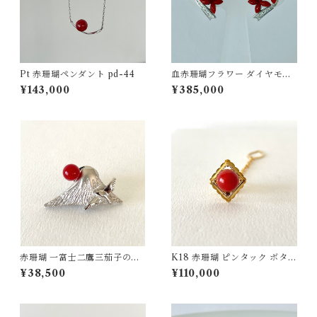
Pt 赤珊瑚ペンダント pd-44
血赤珊瑚フラワー ダイヤモン
ド0.08ct イヤリング K18WG
¥143,000
¥385,000
ps-27
赤珊瑚 一富士二鷹三茄子のピ
K18 赤珊瑚 ピンタック ボタン
ンタックブローチ SV fb-39
チェーン付 fb-41
¥38,500
¥110,000