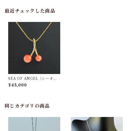
最近チェックした商品
SEA OF ANGEL（シーオブ
エンジェル）ペンダント an-
¥45,000
08
同じカテゴリの商品