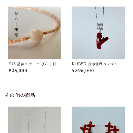
K18 薔薇モチーフ ぴんく珊瑚
K18WG 血赤珊瑚ペンダント
ネックレス ｐ-22
D0.03 pd-51
¥25,000
¥396,000
その他の商品