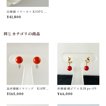
白珊瑚 イヤーカフ K10PG ps
-22
¥41,800
同じカテゴリの商品
血赤珊瑚イヤリング K14WG
赤珊瑚 蝶ピアス K18 ps-09
ps-02
¥165,000
¥66,000