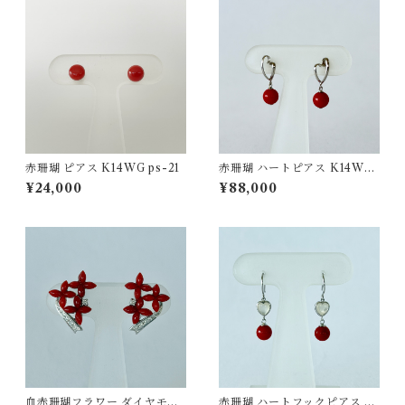
赤珊瑚 ピアス K14WG ps-21
赤珊瑚 ハートピアス K14WG
ps-25
¥24,000
¥88,000
血赤珊瑚フラワー ダイヤモン
赤珊瑚 ハートフックピアス K1