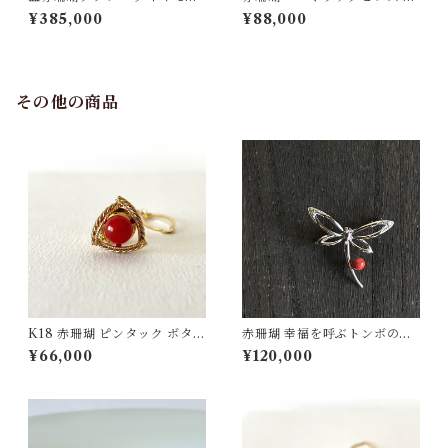
ド0.08ct イヤリング K18WG
4WG ps-26
¥385,000
¥88,000
ps-27
その他の商品
K18 赤珊瑚 ピンタック ボタン
赤珊瑚 幸福を呼ぶトンボのブ
チェーン付 fb-43
ローチ D0.14ct SV fb-26
¥66,000
¥120,000