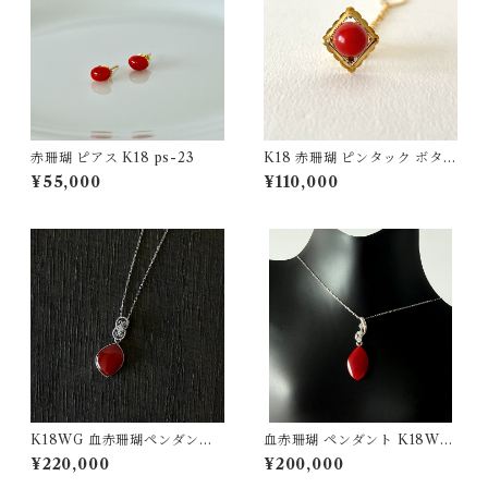
赤珊瑚 ピアス K18 ps-23
K18 赤珊瑚 ピンタック ボタン
チェーン付 fb-41
¥55,000
¥110,000
K18WG 血赤珊瑚ペンダント
血赤珊瑚 ペンダント K18WG
D0.01 pd-50
0.04ct
¥220,000
¥200,000