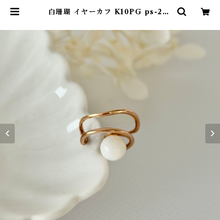
白珊瑚 イヤーカフ K10PG ps-22 |
ワールドコーラル オンラインショッ
プ