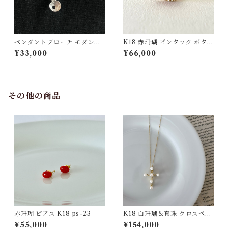
ペンダントブローチ モダンモ
K18 赤珊瑚 ピンタック ボタン
チーフ【ピンクゴールド】白
チェーン付 fb-43
¥33,000
¥66,000
珊瑚 SV
その他の商品
赤珊瑚 ピアス K18 ps-23
K18 白珊瑚＆真珠 クロスペン
ダント pd-46
¥55,000
¥154,000