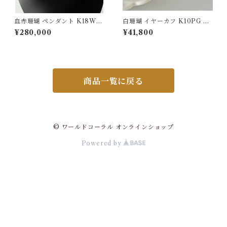
血赤珊瑚 ペンダント K18WG
白珊瑚 イヤーカフ K10PG ps
0.14ct
-22
¥280,000
¥41,800
商品一覧に戻る
© ワールドコーラル オンラインショップ
Powered by