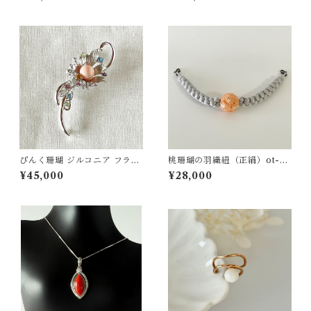
ぴんく珊瑚 ジルコニア フラワ
桃珊瑚の羽織紐（正絹）ot-01
ーブローチ SV fb-23
6
¥45,000
¥28,000