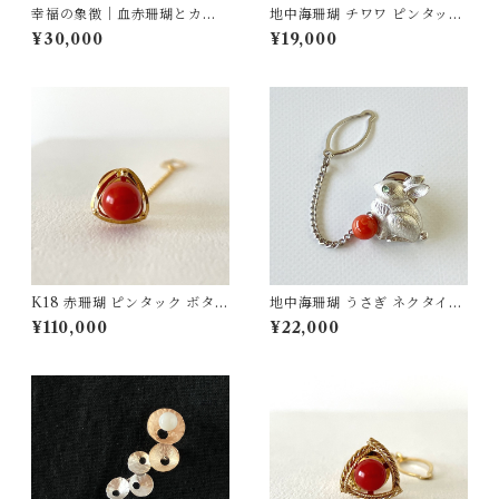
幸福の象徴｜血赤珊瑚とカエ
地中海珊瑚 チワワ ピンタック
ルのピンタックブローチ SV
ブローチ SV fb-28
¥30,000
¥19,000
K18 赤珊瑚 ピンタック ボタン
地中海珊瑚 うさぎ ネクタイピ
チェーン付 fb-42
ン SV fb-31
¥110,000
¥22,000