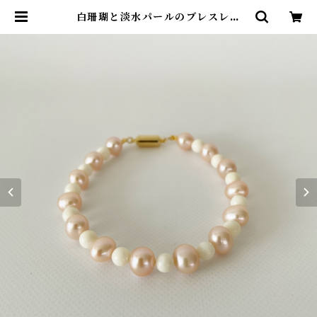
白珊瑚と淡水パールのブレスレッ
ト ts−14 | ワールドコーラル オン
ラインショップ