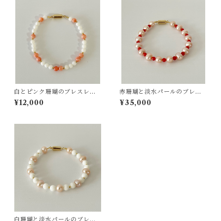
白とピンク珊瑚のブレスレッ
赤珊瑚と淡水パールのブレス
ト ts−17
レット ts−16
¥12,000
¥35,000
白珊瑚と淡水パールのブレス