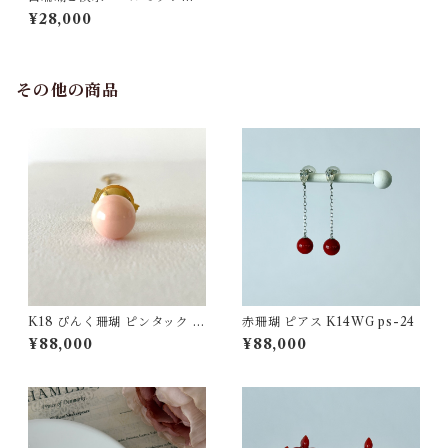
レット ts−15
¥28,000
その他の商品
K18 ぴんく珊瑚 ピンタック ボ
赤珊瑚 ピアス K14WG ps-24
タンチェーン付 fb-44
¥88,000
¥88,000