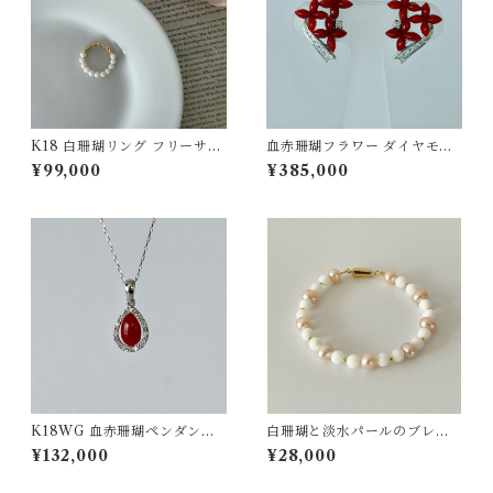
K18 白珊瑚リング フリーサイ
血赤珊瑚フラワー ダイヤモン
ズ jr-06
ド0.08ct イヤリング K18WG
¥99,000
¥385,000
ps-27
K18WG 血赤珊瑚ペンダント
白珊瑚と淡水パールのブレス
D0.04 pd-49
レット ts−15
¥132,000
¥28,000