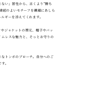
まない」習性から、古くより“勝ち
な縁起のよいモチーフを繊細にあしら
ネルギーを添えてくれます。
ツやジャケットの襟元、帽子やバッ
イムレスな魅力と、そっとお守りの
さなトンボのブローチ。自分へのご
です。