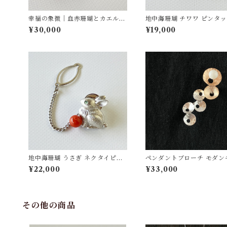
幸福の象徴｜血赤珊瑚とカエルの
地中海珊瑚 チワワ ピンタ
ピンタックブローチ SV
ローチ SV fb-28
¥30,000
¥19,000
地中海珊瑚 うさぎ ネクタイピン
ペンダントブローチ モダン
SV fb-31
ーフ【ピンクゴールド】白珊
¥22,000
¥33,000
V
その他の商品