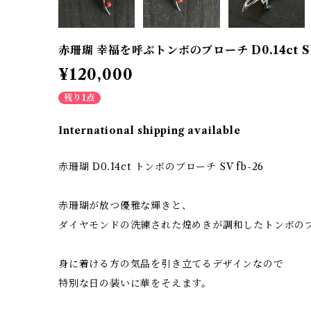
赤珊瑚 幸福を呼ぶトンボのブローチ D0.14ct SV
¥120,000
残り1点
International shipping available
赤珊瑚 D0.14ct トンボのブローチ SV fb-26
赤珊瑚が放つ優雅な輝きと、
ダイヤモンドの洗練された煌めきが調和したトンボの
身に着ける方の気品を引き立てるデザインなので
特別な日の装いに華をそえます。