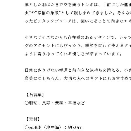
凛とした羽ばたきで空を舞うトンボは、「前にしか進
虫”や“幸福の象徴”として親しまれてきました。そん
ったピンタックブローチは、装いにそっと前向きなエ
小さなサイズながらも存在感のあるデザインで、シャ
グのアクセントにもぴったり。季節を問わず使えるタ
ように寄り添ってくれる優しさが詰まっています。
日常にさりげない幸運と前向きな気持ちを添える、小
褒美にはもちろん、大切な人へのギフトにもおすすめ
【石言葉】
〇珊瑚：長寿・安産・幸福など
【素材】
〇赤珊瑚（地中海）：約7.0㎜