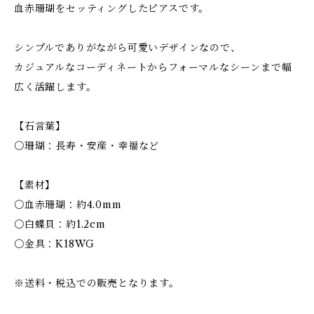
血赤珊瑚をセッティングしたピアスです。
シンプルでありがながら可愛いデザインなので、
カジュアルなコーディネートからフォーマルなシーンまで幅
広く活躍します。
【石言葉】
〇珊瑚：長寿・安産・幸福など
【素材】
〇血赤珊瑚：約4.0mm
〇白蝶貝：約1.2cm
〇金具：K18WG
※送料・税込での販売となります。