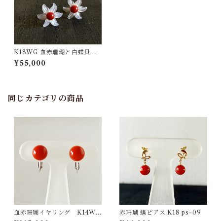
K18WG 血赤珊瑚と白蝶貝の
ピアス ps-016
¥55,000
同じカテゴリの商品
血赤珊瑚イヤリング K14WG
赤珊瑚 蝶ピアス K18 ps-09
ps-02