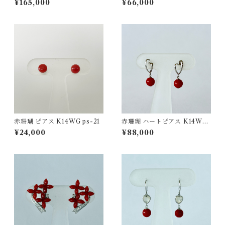
¥165,000
¥66,000
赤珊瑚 ピアス K14WG ps-21
赤珊瑚 ハートピアス K14WG
ps-25
¥24,000
¥88,000