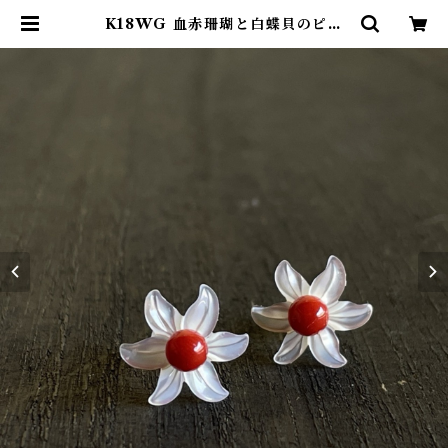
K18WG 血赤珊瑚と白蝶貝のピア
ス ps-016 | ワールドコーラル オ
ンラインショップ