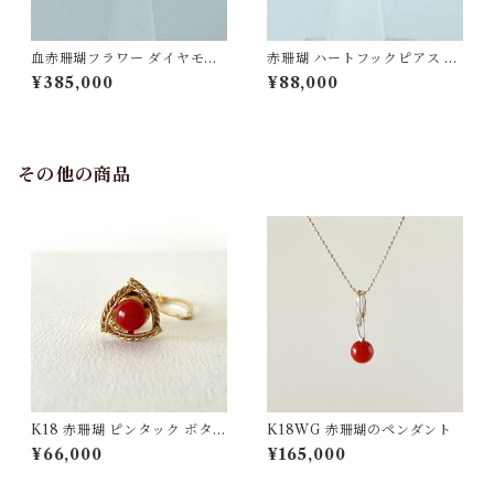
血赤珊瑚フラワー ダイヤモン
赤珊瑚 ハートフックピアス K1
ド0.08ct イヤリング K18WG
4WG ps-26
¥385,000
¥88,000
ps-27
その他の商品
K18 赤珊瑚 ピンタック ボタン
K18WG 赤珊瑚のペンダント
チェーン付 fb-43
¥66,000
¥165,000